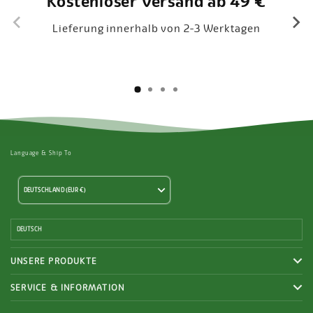
Kostenloser Versand ab 49 €
Lieferung innerhalb von 2-3 Werktagen
Language & Ship To
DEUTSCHLAND (EUR €)
DEUTSCH
UNSERE PRODUKTE
Rasendünger
SERVICE & INFORMATION
Frühjahrsprodukte
Über uns