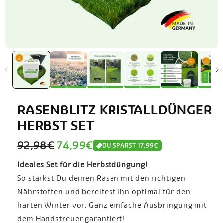
RASENBLITZ KRISTALLDÜNGER
HERBST SET
Normaler
Verkaufspreis
92,98€
74,99€
DU SPARST 17,99€
Preis
Ideales Set für die Herbstdüngung!
So stärkst Du deinen Rasen mit den richtigen
Nährstoffen und bereitest ihn optimal für den
harten Winter vor. Ganz einfache Ausbringung mit
dem Handstreuer garantiert!