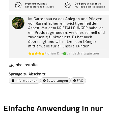
Premium-Qualität
Geld-zurück-Garantie
handgefertigt mit Liebe
100 Tage beim Rasenblitz
Im Gartenbau ist das Anlegen und Pflegen
von Rasenflächen ein wichtiger Teil der
Arbeit. Mit dem KRISTALLDÜNGER habe ich
ein Produkt gefunden, welches schnell und
zuverlässig funktioniert. Es hat mich
überzeugt und wir nutzen den Dünger
mittlerweile für all unsere Kunden.
Florian D. -
Landschaftsgärtner
manage_search
Inhaltsstoffe
Springe zu Abschnitt:
info
Informationen
verified
Bewertungen
help
FAQ
Einfache Anwendung in nur