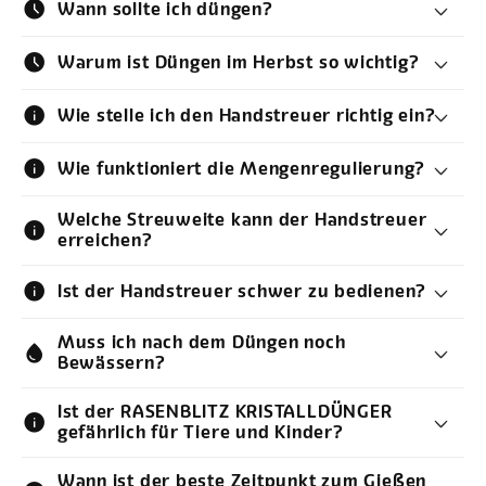
schedule
Wann sollte ich düngen?
schedule
Warum ist Düngen im Herbst so wichtig?
info
Wie stelle ich den Handstreuer richtig ein?
info
Wie funktioniert die Mengenregulierung?
Welche Streuweite kann der Handstreuer
info
erreichen?
info
Ist der Handstreuer schwer zu bedienen?
Muss ich nach dem Düngen noch
water_drop
Bewässern?
Ist der RASENBLITZ KRISTALLDÜNGER
info
gefährlich für Tiere und Kinder?
Wann ist der beste Zeitpunkt zum Gießen