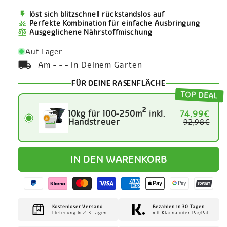
flash_on
löst sich blitzschnell rückstandslos auf
grass
Perfekte Kombination für einfache Ausbringung
Ausgeglichene Nährstoffmischung
Auf Lager
local_shipping
Am
-
-
-
in Deinem Garten
FÜR DEINE RASENFLÄCHE
TOP DEAL
10kg für 100-250m² inkl.
74,99€
Handstreuer
92,98€
IN DEN WARENKORB
Kostenloser Versand
Bezahlen in 30 Tagen
Lieferung in 2-3 Tagen
mit Klarna oder PayPal