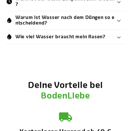
schedule
?
Warum ist Wasser nach dem Düngen so e
water_drop
ntscheidend?
water_drop
Wie viel Wasser braucht mein Rasen?
Deine Vorteile bei
BodenLiebe
local_shipping